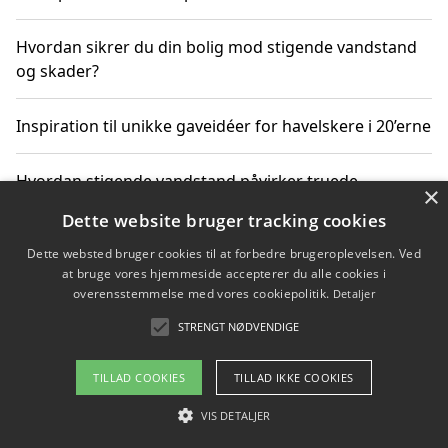
Hvordan sikrer du din bolig mod stigende vandstand
og skader?
Inspiration til unikke gaveidéer for havelskere i 20’erne
Hvordan stigende vandstand påvirker truede
×
dyrearter i Danmark
Dette website bruger tracking cookies
Dette websted bruger cookies til at forbedre brugeroplevelsen. Ved
Sådan vælger du de bedste vandrerygsække til
at bruge vores hjemmeside accepterer du alle cookies i
vandreture i Danmark
overensstemmelse med vores cookiepolitik.
Detaljer
STRENGT NØDVENDIGE
Copyright 2026 - Pilanto Aps
TILLAD COOKIES
TILLAD IKKE COOKIES
Om / kontakt
Blog
Betingelser
VIS DETALJER