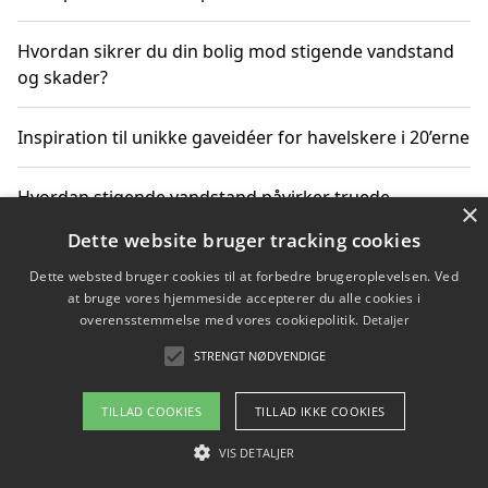
Hvordan sikrer du din bolig mod stigende vandstand
og skader?
Inspiration til unikke gaveidéer for havelskere i 20’erne
Hvordan stigende vandstand påvirker truede
×
dyrearter i Danmark
Dette website bruger tracking cookies
Dette websted bruger cookies til at forbedre brugeroplevelsen. Ved
Sådan vælger du de bedste vandrerygsække til
at bruge vores hjemmeside accepterer du alle cookies i
vandreture i Danmark
overensstemmelse med vores cookiepolitik.
Detaljer
STRENGT NØDVENDIGE
Copyright 2026 - Pilanto Aps
TILLAD COOKIES
TILLAD IKKE COOKIES
Om / kontakt
Blog
Betingelser
VIS DETALJER