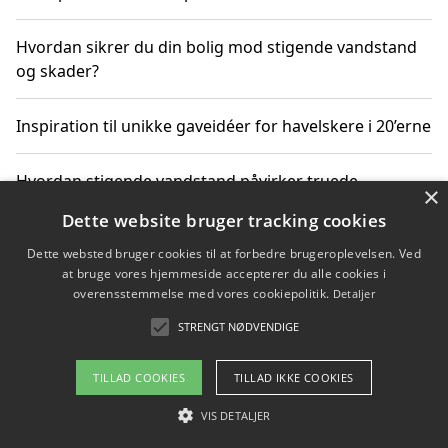
Hvordan sikrer du din bolig mod stigende vandstand
og skader?
Inspiration til unikke gaveidéer for havelskere i 20’erne
Hvordan stigende vandstand påvirker truede
×
dyrearter i Danmark
Dette website bruger tracking cookies
Dette websted bruger cookies til at forbedre brugeroplevelsen. Ved
Sådan vælger du de bedste vandrerygsække til
at bruge vores hjemmeside accepterer du alle cookies i
vandreture i Danmark
overensstemmelse med vores cookiepolitik.
Detaljer
STRENGT NØDVENDIGE
Copyright 2026 - Pilanto Aps
TILLAD COOKIES
TILLAD IKKE COOKIES
Om / kontakt
Blog
Betingelser
VIS DETALJER