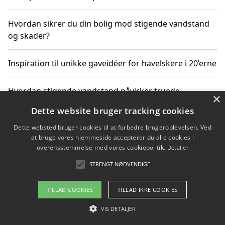
Hvordan sikrer du din bolig mod stigende vandstand
og skader?
Inspiration til unikke gaveidéer for havelskere i 20’erne
Hvordan stigende vandstand påvirker truede
×
dyrearter i Danmark
Dette website bruger tracking cookies
Dette websted bruger cookies til at forbedre brugeroplevelsen. Ved
Sådan vælger du de bedste vandrerygsække til
at bruge vores hjemmeside accepterer du alle cookies i
vandreture i Danmark
overensstemmelse med vores cookiepolitik.
Detaljer
STRENGT NØDVENDIGE
Copyright 2026 - Pilanto Aps
TILLAD COOKIES
TILLAD IKKE COOKIES
Om / kontakt
Blog
Betingelser
VIS DETALJER