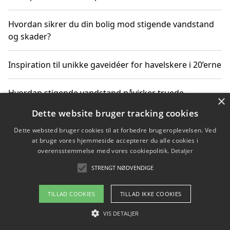
Hvordan sikrer du din bolig mod stigende vandstand
og skader?
Inspiration til unikke gaveidéer for havelskere i 20’erne
Hvordan stigende vandstand påvirker truede
×
dyrearter i Danmark
Dette website bruger tracking cookies
Dette websted bruger cookies til at forbedre brugeroplevelsen. Ved
Sådan vælger du de bedste vandrerygsække til
at bruge vores hjemmeside accepterer du alle cookies i
vandreture i Danmark
overensstemmelse med vores cookiepolitik.
Detaljer
STRENGT NØDVENDIGE
Copyright 2026 - Pilanto Aps
TILLAD COOKIES
TILLAD IKKE COOKIES
Om / kontakt
Blog
Betingelser
VIS DETALJER