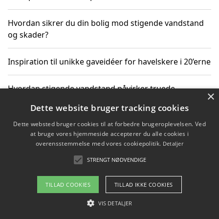
Hvordan sikrer du din bolig mod stigende vandstand
og skader?
Inspiration til unikke gaveidéer for havelskere i 20’erne
Hvordan stigende vandstand påvirker truede
×
dyrearter i Danmark
Dette website bruger tracking cookies
Dette websted bruger cookies til at forbedre brugeroplevelsen. Ved
Sådan vælger du de bedste vandrerygsække til
at bruge vores hjemmeside accepterer du alle cookies i
vandreture i Danmark
overensstemmelse med vores cookiepolitik.
Detaljer
STRENGT NØDVENDIGE
Copyright 2026 - Pilanto Aps
TILLAD COOKIES
TILLAD IKKE COOKIES
Om / kontakt
Blog
Betingelser
VIS DETALJER