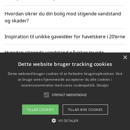
Hvordan sikrer du din bolig mod stigende vandstand
og skader?
Inspiration til unikke gaveidéer for havelskere i 20’erne
Hvordan stigende vandstand påvirker truede
×
dyrearter i Danmark
Dette website bruger tracking cookies
Dette websted bruger cookies til at forbedre brugeroplevelsen. Ved
Sådan vælger du de bedste vandrerygsække til
at bruge vores hjemmeside accepterer du alle cookies i
vandreture i Danmark
overensstemmelse med vores cookiepolitik.
Detaljer
STRENGT NØDVENDIGE
Copyright 2026 - Pilanto Aps
TILLAD COOKIES
TILLAD IKKE COOKIES
Om / kontakt
Blog
Betingelser
VIS DETALJER