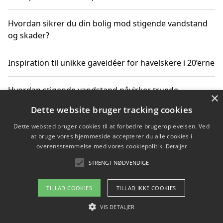
Hvordan sikrer du din bolig mod stigende vandstand
og skader?
Inspiration til unikke gaveidéer for havelskere i 20’erne
Hvordan stigende vandstand påvirker truede
×
dyrearter i Danmark
Dette website bruger tracking cookies
Dette websted bruger cookies til at forbedre brugeroplevelsen. Ved
Sådan vælger du de bedste vandrerygsække til
at bruge vores hjemmeside accepterer du alle cookies i
vandreture i Danmark
overensstemmelse med vores cookiepolitik.
Detaljer
STRENGT NØDVENDIGE
Copyright 2026 - Pilanto Aps
TILLAD COOKIES
TILLAD IKKE COOKIES
Om / kontakt
Blog
Betingelser
VIS DETALJER