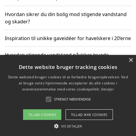
Hvordan sikrer du din bolig mod stigende vandstand
og skader?
Inspiration til unikke gaveidéer for havelskere i 20’erne
Hvordan stigende vandstand påvirker truede
×
dyrearter i Danmark
Dette website bruger tracking cookies
Dette websted bruger cookies til at forbedre brugeroplevelsen. Ved
Sådan vælger du de bedste vandrerygsække til
at bruge vores hjemmeside accepterer du alle cookies i
vandreture i Danmark
overensstemmelse med vores cookiepolitik.
Detaljer
STRENGT NØDVENDIGE
Copyright 2026 - Pilanto Aps
TILLAD COOKIES
TILLAD IKKE COOKIES
Om / kontakt
Blog
Betingelser
VIS DETALJER