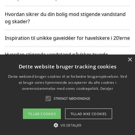
Hvordan sikrer du din bolig mod stigende vandstand
og skader?
Inspiration til unikke gaveidéer for havelskere i 20’erne
Hvordan stigende vandstand påvirker truede
×
dyrearter i Danmark
Dette website bruger tracking cookies
Dette websted bruger cookies til at forbedre brugeroplevelsen. Ved
Sådan vælger du de bedste vandrerygsække til
at bruge vores hjemmeside accepterer du alle cookies i
vandreture i Danmark
overensstemmelse med vores cookiepolitik.
Detaljer
STRENGT NØDVENDIGE
Copyright 2026 - Pilanto Aps
TILLAD COOKIES
TILLAD IKKE COOKIES
Om / kontakt
Blog
Betingelser
VIS DETALJER