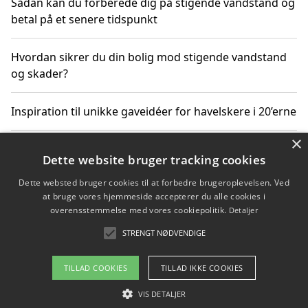
Sådan kan du forberede dig på stigende vandstand og
betal på et senere tidspunkt
Hvordan sikrer du din bolig mod stigende vandstand
og skader?
Inspiration til unikke gaveidéer for havelskere i 20’erne
×
Hvordan stigende vandstand påvirker truede
Dette website bruger tracking cookies
dyrearter i Danmark
Dette websted bruger cookies til at forbedre brugeroplevelsen. Ved
at bruge vores hjemmeside accepterer du alle cookies i
Sådan vælger du de bedste vandrerygsække til
overensstemmelse med vores cookiepolitik.
Detaljer
vandreture i Danmark
STRENGT NØDVENDIGE
TILLAD COOKIES
TILLAD IKKE COOKIES
Copyright 2026 - Pilanto Aps
VIS DETALJER
Om / kontakt
Blog
Betingelser