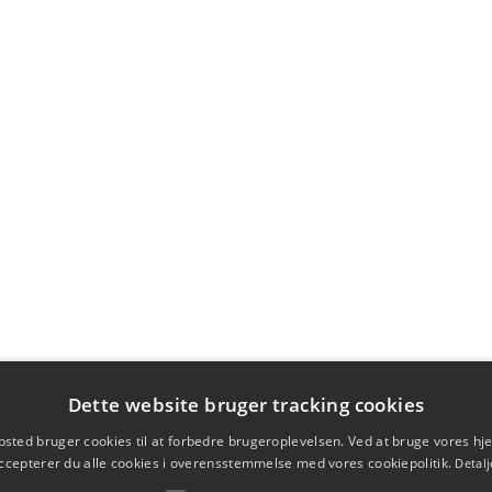
Dette website bruger tracking cookies
sted bruger cookies til at forbedre brugeroplevelsen. Ved at bruge vores 
ccepterer du alle cookies i overensstemmelse med vores cookiepolitik.
Detalj