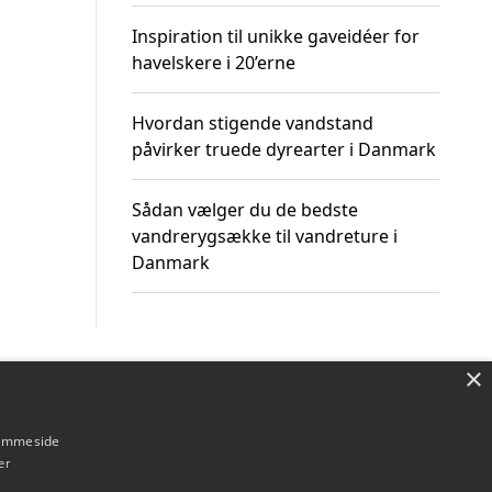
Inspiration til unikke gaveidéer for
havelskere i 20’erne
Hvordan stigende vandstand
påvirker truede dyrearter i Danmark
Sådan vælger du de bedste
vandrerygsække til vandreture i
Danmark
×
Om / kontakt
Blog
Betingelser
hjemmeside
er