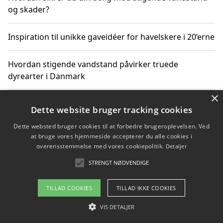
og skader?
Inspiration til unikke gaveidéer for havelskere i 20’erne
Hvordan stigende vandstand påvirker truede
dyrearter i Danmark
×
Sådan vælger du de bedste vandrerygsække til
Dette website bruger tracking cookies
vandreture i Danmark
Dette websted bruger cookies til at forbedre brugeroplevelsen. Ved
at bruge vores hjemmeside accepterer du alle cookies i
overensstemmelse med vores cookiepolitik.
Detaljer
Copyright 2026 - Pilanto Aps
STRENGT NØDVENDIGE
Om / kontakt
Blog
Betingelser
TILLAD COOKIES
TILLAD IKKE COOKIES
VIS DETALJER