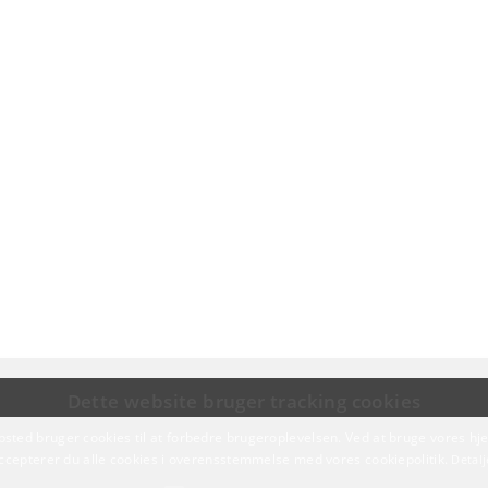
Dette website bruger tracking cookies
sted bruger cookies til at forbedre brugeroplevelsen. Ved at bruge vores 
ccepterer du alle cookies i overensstemmelse med vores cookiepolitik.
Detalj