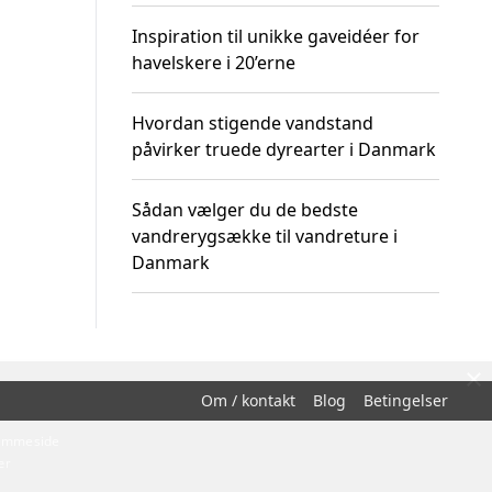
Inspiration til unikke gaveidéer for
havelskere i 20’erne
Hvordan stigende vandstand
påvirker truede dyrearter i Danmark
Sådan vælger du de bedste
vandrerygsække til vandreture i
Danmark
×
Om / kontakt
Blog
Betingelser
hjemmeside
er