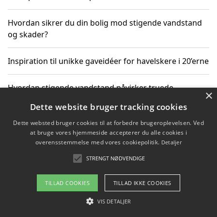
Hvordan sikrer du din bolig mod stigende vandstand
og skader?
Inspiration til unikke gaveidéer for havelskere i 20’erne
Hvordan stigende vandstand påvirker truede
×
dyrearter i Danmark
Dette website bruger tracking cookies
Dette websted bruger cookies til at forbedre brugeroplevelsen. Ved
Sådan vælger du de bedste vandrerygsække til
at bruge vores hjemmeside accepterer du alle cookies i
vandreture i Danmark
overensstemmelse med vores cookiepolitik.
Detaljer
STRENGT NØDVENDIGE
Copyright 2026 - Pilanto Aps
TILLAD COOKIES
TILLAD IKKE COOKIES
Om / kontakt
Blog
Betingelser
VIS DETALJER