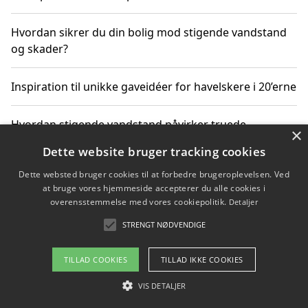
Hvordan sikrer du din bolig mod stigende vandstand
og skader?
Inspiration til unikke gaveidéer for havelskere i 20’erne
Hvordan stigende vandstand påvirker truede
×
dyrearter i Danmark
Dette website bruger tracking cookies
Dette websted bruger cookies til at forbedre brugeroplevelsen. Ved
Sådan vælger du de bedste vandrerygsække til
at bruge vores hjemmeside accepterer du alle cookies i
vandreture i Danmark
overensstemmelse med vores cookiepolitik.
Detaljer
STRENGT NØDVENDIGE
Copyright 2026 - Pilanto Aps
TILLAD COOKIES
TILLAD IKKE COOKIES
Om / kontakt
Blog
Betingelser
VIS DETALJER