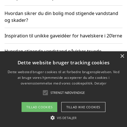
Hvordan sikrer du din bolig mod stigende vandstand
og skader?
Inspiration til unikke gaveidéer for havelskere i 20’erne
Hvordan stigende vandstand påvirker truede
×
dyrearter i Danmark
Dette website bruger tracking cookies
Dette websted bruger cookies til at forbedre brugeroplevelsen. Ved
Sådan vælger du de bedste vandrerygsække til
at bruge vores hjemmeside accepterer du alle cookies i
vandreture i Danmark
overensstemmelse med vores cookiepolitik.
Detaljer
STRENGT NØDVENDIGE
Copyright 2026 - Pilanto Aps
TILLAD COOKIES
TILLAD IKKE COOKIES
Om / kontakt
Blog
Betingelser
VIS DETALJER