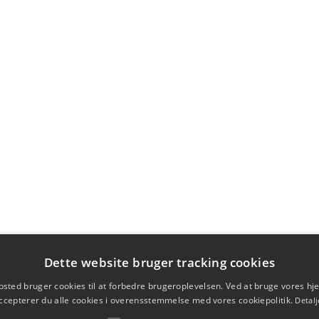
Dette website bruger tracking cookies
sted bruger cookies til at forbedre brugeroplevelsen. Ved at bruge vores 
ccepterer du alle cookies i overensstemmelse med vores cookiepolitik.
Detalj