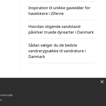
Inspiration til unikke gaveidéer for
havelskere i 20’erne
Hvordan stigende vandstand
påvirker truede dyrearter i Danmark
Sådan vælger du de bedste
vandrerygsække til vandreture i
Danmark
×
Om / kontakt
Blog
Betingelser
hjemmeside
er