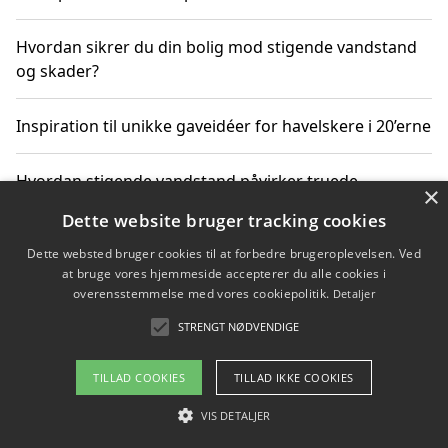
Hvordan sikrer du din bolig mod stigende vandstand
og skader?
Inspiration til unikke gaveidéer for havelskere i 20’erne
Hvordan stigende vandstand påvirker truede
×
dyrearter i Danmark
Dette website bruger tracking cookies
Dette websted bruger cookies til at forbedre brugeroplevelsen. Ved
Sådan vælger du de bedste vandrerygsække til
at bruge vores hjemmeside accepterer du alle cookies i
vandreture i Danmark
overensstemmelse med vores cookiepolitik.
Detaljer
STRENGT NØDVENDIGE
Copyright 2026 - Pilanto Aps
TILLAD COOKIES
TILLAD IKKE COOKIES
Om / kontakt
Blog
Betingelser
VIS DETALJER