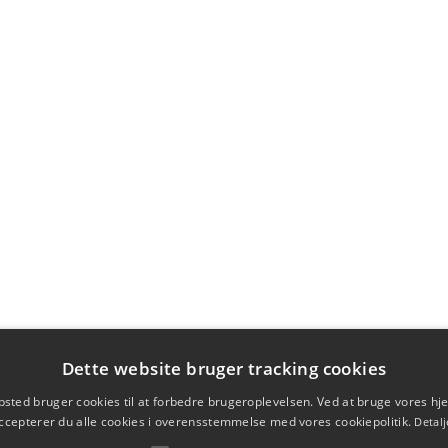
Dette website bruger tracking cookies
sted bruger cookies til at forbedre brugeroplevelsen. Ved at bruge vores 
ccepterer du alle cookies i overensstemmelse med vores cookiepolitik.
Detalj