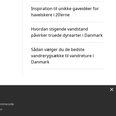
Inspiration til unikke gaveidéer for
havelskere i 20’erne
Hvordan stigende vandstand
påvirker truede dyrearter i Danmark
Sådan vælger du de bedste
vandrerygsække til vandreture i
Danmark
×
Om / kontakt
Blog
Betingelser
hjemmeside
er