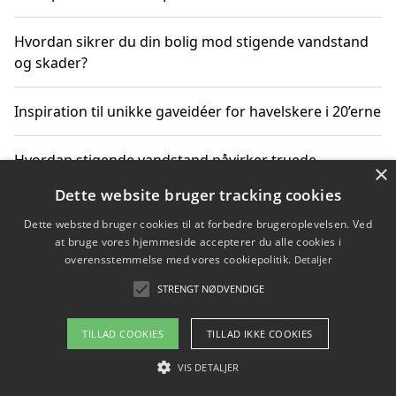
Hvordan sikrer du din bolig mod stigende vandstand
og skader?
Inspiration til unikke gaveidéer for havelskere i 20’erne
Hvordan stigende vandstand påvirker truede
×
dyrearter i Danmark
Dette website bruger tracking cookies
Dette websted bruger cookies til at forbedre brugeroplevelsen. Ved
Sådan vælger du de bedste vandrerygsække til
at bruge vores hjemmeside accepterer du alle cookies i
vandreture i Danmark
overensstemmelse med vores cookiepolitik.
Detaljer
STRENGT NØDVENDIGE
Copyright 2026 - Pilanto Aps
TILLAD COOKIES
TILLAD IKKE COOKIES
Om / kontakt
Blog
Betingelser
VIS DETALJER