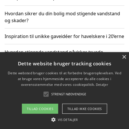
Hvordan sikrer du din bolig mod stigende vandstand
og skader?
Inspiration til unikke gaveidéer for havelskere i 20’erne
Hvordan stigende vandstand påvirker truede
×
dyrearter i Danmark
Dette website bruger tracking cookies
Dette websted bruger cookies til at forbedre brugeroplevelsen. Ved
Sådan vælger du de bedste vandrerygsække til
at bruge vores hjemmeside accepterer du alle cookies i
vandreture i Danmark
overensstemmelse med vores cookiepolitik.
Detaljer
STRENGT NØDVENDIGE
Copyright 2026 - Pilanto Aps
TILLAD COOKIES
TILLAD IKKE COOKIES
Om / kontakt
Blog
Betingelser
VIS DETALJER