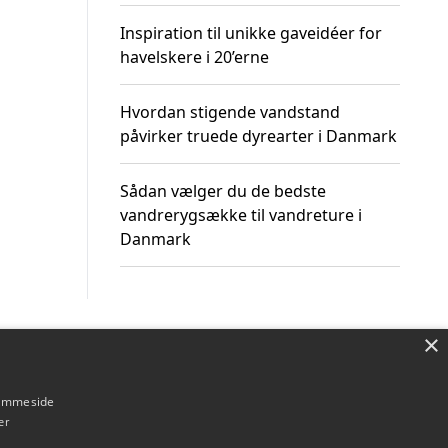
Inspiration til unikke gaveidéer for
havelskere i 20’erne
Hvordan stigende vandstand
påvirker truede dyrearter i Danmark
Sådan vælger du de bedste
vandrerygsække til vandreture i
Danmark
×
Om / kontakt
Blog
Betingelser
hjemmeside
er