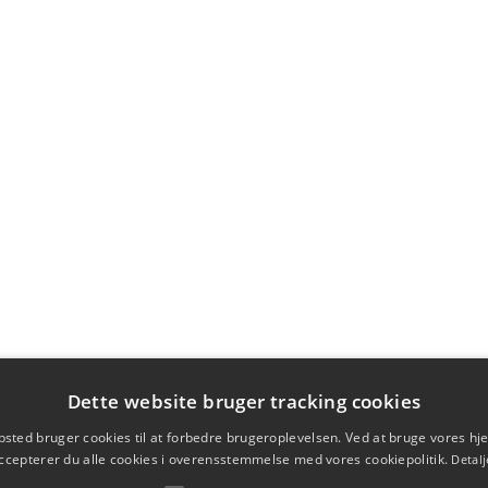
Dette website bruger tracking cookies
sted bruger cookies til at forbedre brugeroplevelsen. Ved at bruge vores 
ccepterer du alle cookies i overensstemmelse med vores cookiepolitik.
Detalj