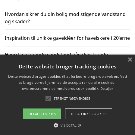
Hvordan sikrer du din bolig mod stigende vandstand
og skader?
Inspiration til unikke gaveidéer for havelskere i 20’erne
Hvordan stigende vandstand påvirker truede
×
dyrearter i Danmark
Dette website bruger tracking cookies
Dette websted bruger cookies til at forbedre brugeroplevelsen. Ved
Sådan vælger du de bedste vandrerygsække til
at bruge vores hjemmeside accepterer du alle cookies i
vandreture i Danmark
overensstemmelse med vores cookiepolitik.
Detaljer
STRENGT NØDVENDIGE
Copyright 2026 - Pilanto Aps
TILLAD COOKIES
TILLAD IKKE COOKIES
Om / kontakt
Blog
Betingelser
VIS DETALJER