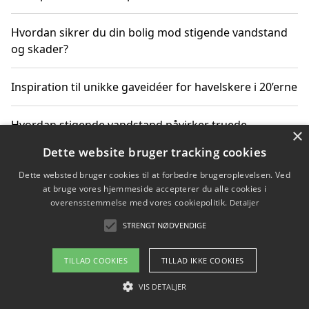
Hvordan sikrer du din bolig mod stigende vandstand
og skader?
Inspiration til unikke gaveidéer for havelskere i 20’erne
Hvordan stigende vandstand påvirker truede
×
dyrearter i Danmark
Dette website bruger tracking cookies
Dette websted bruger cookies til at forbedre brugeroplevelsen. Ved
Sådan vælger du de bedste vandrerygsække til
at bruge vores hjemmeside accepterer du alle cookies i
vandreture i Danmark
overensstemmelse med vores cookiepolitik.
Detaljer
STRENGT NØDVENDIGE
Copyright 2026 - Pilanto Aps
TILLAD COOKIES
TILLAD IKKE COOKIES
Om / kontakt
Blog
Betingelser
VIS DETALJER