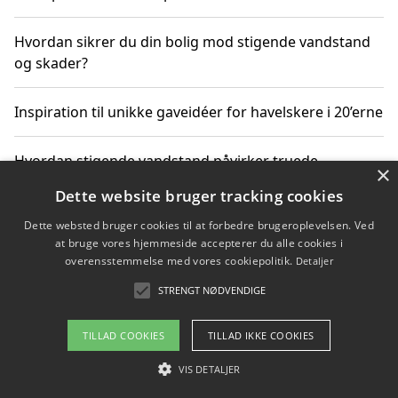
Hvordan sikrer du din bolig mod stigende vandstand
og skader?
Inspiration til unikke gaveidéer for havelskere i 20’erne
Hvordan stigende vandstand påvirker truede
×
dyrearter i Danmark
Dette website bruger tracking cookies
Dette websted bruger cookies til at forbedre brugeroplevelsen. Ved
Sådan vælger du de bedste vandrerygsække til
at bruge vores hjemmeside accepterer du alle cookies i
vandreture i Danmark
overensstemmelse med vores cookiepolitik.
Detaljer
STRENGT NØDVENDIGE
Copyright 2026 - Pilanto Aps
TILLAD COOKIES
TILLAD IKKE COOKIES
Om / kontakt
Blog
Betingelser
VIS DETALJER