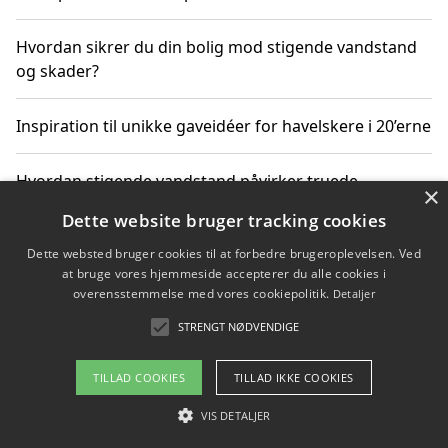
Hvordan sikrer du din bolig mod stigende vandstand
og skader?
Inspiration til unikke gaveidéer for havelskere i 20’erne
Hvordan stigende vandstand påvirker truede
×
dyrearter i Danmark
Dette website bruger tracking cookies
Dette websted bruger cookies til at forbedre brugeroplevelsen. Ved
Sådan vælger du de bedste vandrerygsække til
at bruge vores hjemmeside accepterer du alle cookies i
vandreture i Danmark
overensstemmelse med vores cookiepolitik.
Detaljer
STRENGT NØDVENDIGE
Copyright 2026 - Pilanto Aps
TILLAD COOKIES
TILLAD IKKE COOKIES
Om / kontakt
Blog
Betingelser
VIS DETALJER