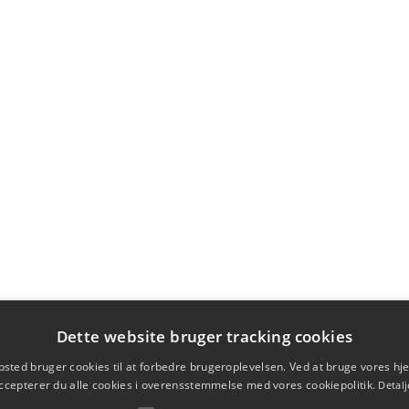
Dette website bruger tracking cookies
sted bruger cookies til at forbedre brugeroplevelsen. Ved at bruge vores 
ccepterer du alle cookies i overensstemmelse med vores cookiepolitik.
Detalj