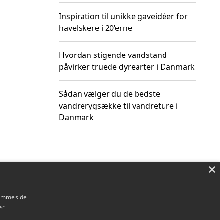
Inspiration til unikke gaveidéer for
havelskere i 20’erne
Hvordan stigende vandstand
påvirker truede dyrearter i Danmark
Sådan vælger du de bedste
vandrerygsække til vandreture i
Danmark
×
Om / kontakt
Blog
Betingelser
hjemmeside
er