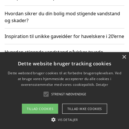
Hvordan sikrer du din bolig mod stigende vandstand
og skader?
Inspiration til unikke gaveidéer for havelskere i 20’erne
Hvordan stigende vandstand påvirker truede
×
dyrearter i Danmark
Dette website bruger tracking cookies
Dette websted bruger cookies til at forbedre brugeroplevelsen. Ved
Sådan vælger du de bedste vandrerygsække til
at bruge vores hjemmeside accepterer du alle cookies i
vandreture i Danmark
overensstemmelse med vores cookiepolitik.
Detaljer
STRENGT NØDVENDIGE
Copyright 2026 - Pilanto Aps
TILLAD COOKIES
TILLAD IKKE COOKIES
Om / kontakt
Blog
Betingelser
VIS DETALJER