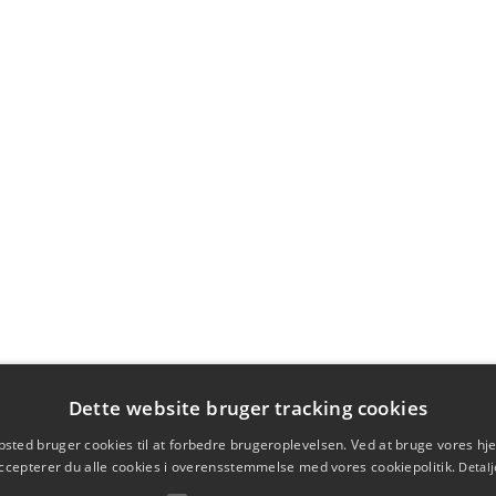
Dette website bruger tracking cookies
sted bruger cookies til at forbedre brugeroplevelsen. Ved at bruge vores 
ccepterer du alle cookies i overensstemmelse med vores cookiepolitik.
Detalj