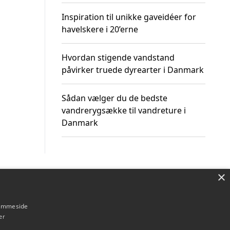
Inspiration til unikke gaveidéer for
havelskere i 20’erne
Hvordan stigende vandstand
påvirker truede dyrearter i Danmark
Sådan vælger du de bedste
vandrerygsække til vandreture i
Danmark
×
Om / kontakt
Blog
Betingelser
hjemmeside
er