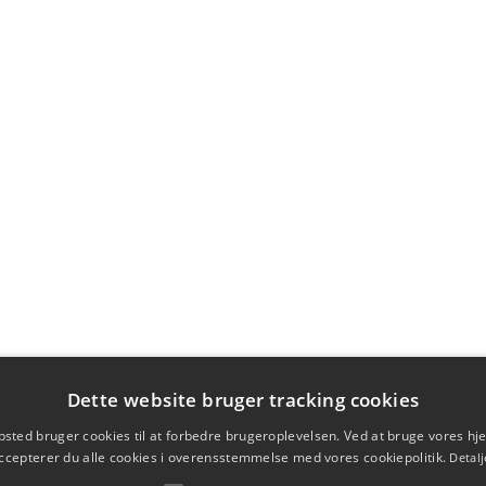
Dette website bruger tracking cookies
sted bruger cookies til at forbedre brugeroplevelsen. Ved at bruge vores 
ccepterer du alle cookies i overensstemmelse med vores cookiepolitik.
Detalj