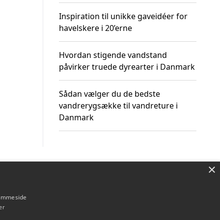
Inspiration til unikke gaveidéer for
havelskere i 20’erne
Hvordan stigende vandstand
påvirker truede dyrearter i Danmark
Sådan vælger du de bedste
vandrerygsække til vandreture i
Danmark
×
Om / kontakt
Blog
Betingelser
hjemmeside
er