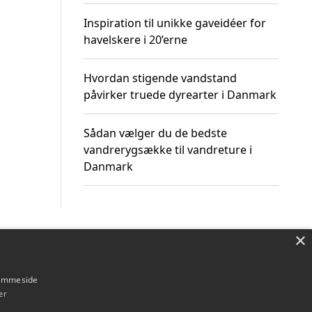
Inspiration til unikke gaveidéer for
havelskere i 20’erne
Hvordan stigende vandstand
påvirker truede dyrearter i Danmark
Sådan vælger du de bedste
vandrerygsække til vandreture i
Danmark
×
Om / kontakt
Blog
Betingelser
hjemmeside
er