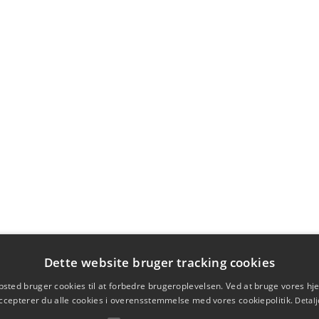
Dette website bruger tracking cookies
sted bruger cookies til at forbedre brugeroplevelsen. Ved at bruge vores 
ccepterer du alle cookies i overensstemmelse med vores cookiepolitik.
Detalj