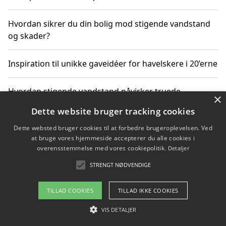
Hvordan sikrer du din bolig mod stigende vandstand
og skader?
Inspiration til unikke gaveidéer for havelskere i 20’erne
Hvordan stigende vandstand påvirker truede
×
dyrearter i Danmark
Dette website bruger tracking cookies
Dette websted bruger cookies til at forbedre brugeroplevelsen. Ved
Sådan vælger du de bedste vandrerygsække til
at bruge vores hjemmeside accepterer du alle cookies i
vandreture i Danmark
overensstemmelse med vores cookiepolitik.
Detaljer
STRENGT NØDVENDIGE
Copyright 2026 - Pilanto Aps
TILLAD COOKIES
TILLAD IKKE COOKIES
Om / kontakt
Blog
Betingelser
VIS DETALJER