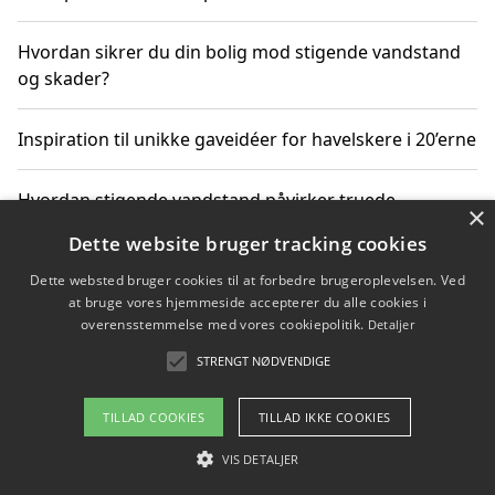
Hvordan sikrer du din bolig mod stigende vandstand
og skader?
Inspiration til unikke gaveidéer for havelskere i 20’erne
Hvordan stigende vandstand påvirker truede
×
dyrearter i Danmark
Dette website bruger tracking cookies
Dette websted bruger cookies til at forbedre brugeroplevelsen. Ved
Sådan vælger du de bedste vandrerygsække til
at bruge vores hjemmeside accepterer du alle cookies i
vandreture i Danmark
overensstemmelse med vores cookiepolitik.
Detaljer
STRENGT NØDVENDIGE
Copyright 2026 - Pilanto Aps
TILLAD COOKIES
TILLAD IKKE COOKIES
Om / kontakt
Blog
Betingelser
VIS DETALJER