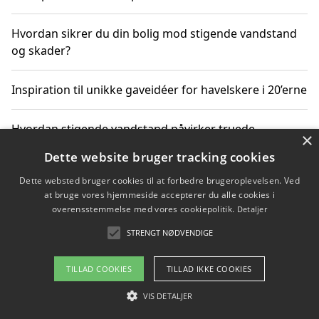
Hvordan sikrer du din bolig mod stigende vandstand
og skader?
Inspiration til unikke gaveidéer for havelskere i 20’erne
Hvordan stigende vandstand påvirker truede
×
dyrearter i Danmark
Dette website bruger tracking cookies
Dette websted bruger cookies til at forbedre brugeroplevelsen. Ved
Sådan vælger du de bedste vandrerygsække til
at bruge vores hjemmeside accepterer du alle cookies i
vandreture i Danmark
overensstemmelse med vores cookiepolitik.
Detaljer
STRENGT NØDVENDIGE
Copyright 2026 - Pilanto Aps
TILLAD COOKIES
TILLAD IKKE COOKIES
Om / kontakt
Blog
Betingelser
VIS DETALJER