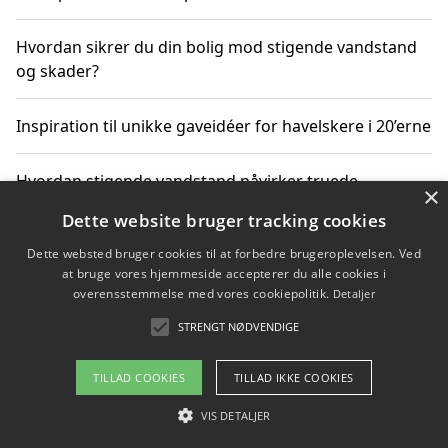
Hvordan sikrer du din bolig mod stigende vandstand
og skader?
Inspiration til unikke gaveidéer for havelskere i 20’erne
Hvordan stigende vandstand påvirker truede
×
dyrearter i Danmark
Dette website bruger tracking cookies
Dette websted bruger cookies til at forbedre brugeroplevelsen. Ved
Sådan vælger du de bedste vandrerygsække til
at bruge vores hjemmeside accepterer du alle cookies i
vandreture i Danmark
overensstemmelse med vores cookiepolitik.
Detaljer
STRENGT NØDVENDIGE
Copyright 2026 - Pilanto Aps
TILLAD COOKIES
TILLAD IKKE COOKIES
Om / kontakt
Blog
Betingelser
VIS DETALJER