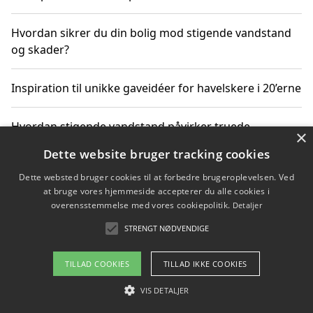
Hvordan sikrer du din bolig mod stigende vandstand
og skader?
Inspiration til unikke gaveidéer for havelskere i 20’erne
Hvordan stigende vandstand påvirker truede
×
dyrearter i Danmark
Dette website bruger tracking cookies
Dette websted bruger cookies til at forbedre brugeroplevelsen. Ved
Sådan vælger du de bedste vandrerygsække til
at bruge vores hjemmeside accepterer du alle cookies i
vandreture i Danmark
overensstemmelse med vores cookiepolitik.
Detaljer
STRENGT NØDVENDIGE
Copyright 2026 - Pilanto Aps
TILLAD COOKIES
TILLAD IKKE COOKIES
Om / kontakt
Blog
Betingelser
VIS DETALJER