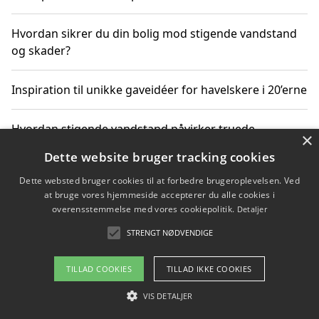
Hvordan sikrer du din bolig mod stigende vandstand
og skader?
Inspiration til unikke gaveidéer for havelskere i 20’erne
Hvordan stigende vandstand påvirker truede
×
dyrearter i Danmark
Dette website bruger tracking cookies
Dette websted bruger cookies til at forbedre brugeroplevelsen. Ved
Sådan vælger du de bedste vandrerygsække til
at bruge vores hjemmeside accepterer du alle cookies i
vandreture i Danmark
overensstemmelse med vores cookiepolitik.
Detaljer
STRENGT NØDVENDIGE
Copyright 2026 - Pilanto Aps
TILLAD COOKIES
TILLAD IKKE COOKIES
Om / kontakt
Blog
Betingelser
VIS DETALJER