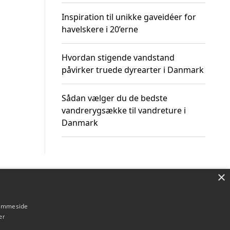
Inspiration til unikke gaveidéer for
havelskere i 20’erne
Hvordan stigende vandstand
påvirker truede dyrearter i Danmark
Sådan vælger du de bedste
vandrerygsække til vandreture i
Danmark
×
Om / kontakt
Blog
Betingelser
hjemmeside
er