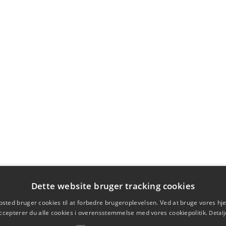
Dette website bruger tracking cookies
sted bruger cookies til at forbedre brugeroplevelsen. Ved at bruge vores 
ccepterer du alle cookies i overensstemmelse med vores cookiepolitik.
Detalj