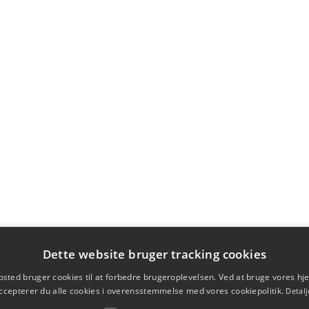
Dette website bruger tracking cookies
sted bruger cookies til at forbedre brugeroplevelsen. Ved at bruge vores 
ccepterer du alle cookies i overensstemmelse med vores cookiepolitik.
Detalj