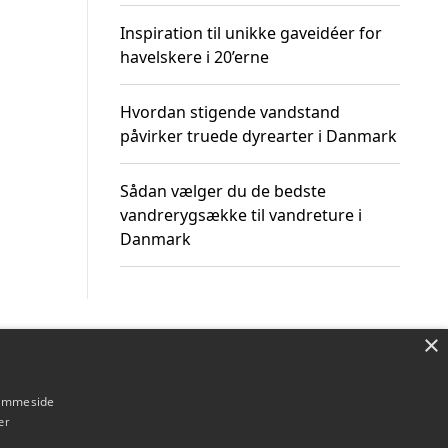
Inspiration til unikke gaveidéer for
havelskere i 20’erne
Hvordan stigende vandstand
påvirker truede dyrearter i Danmark
Sådan vælger du de bedste
vandrerygsække til vandreture i
Danmark
×
Om / kontakt
Blog
Betingelser
hjemmeside
er