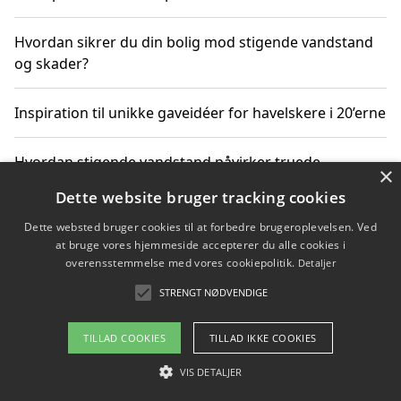
Hvordan sikrer du din bolig mod stigende vandstand
og skader?
Inspiration til unikke gaveidéer for havelskere i 20’erne
Hvordan stigende vandstand påvirker truede
×
dyrearter i Danmark
Dette website bruger tracking cookies
Dette websted bruger cookies til at forbedre brugeroplevelsen. Ved
Sådan vælger du de bedste vandrerygsække til
at bruge vores hjemmeside accepterer du alle cookies i
vandreture i Danmark
overensstemmelse med vores cookiepolitik.
Detaljer
STRENGT NØDVENDIGE
Copyright 2026 - Pilanto Aps
TILLAD COOKIES
TILLAD IKKE COOKIES
Om / kontakt
Blog
Betingelser
VIS DETALJER