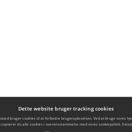
Dette website bruger tracking cookies
sted bruger cookies til at forbedre brugeroplevelsen. Ved at bruge vores 
ccepterer du alle cookies i overensstemmelse med vores cookiepolitik.
Detalj