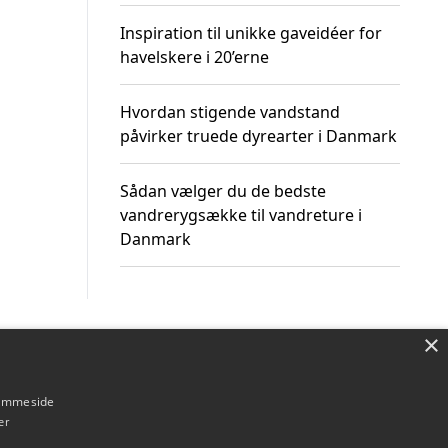
Inspiration til unikke gaveidéer for
havelskere i 20’erne
Hvordan stigende vandstand
påvirker truede dyrearter i Danmark
Sådan vælger du de bedste
vandrerygsække til vandreture i
Danmark
×
Om / kontakt
Blog
Betingelser
hjemmeside
er