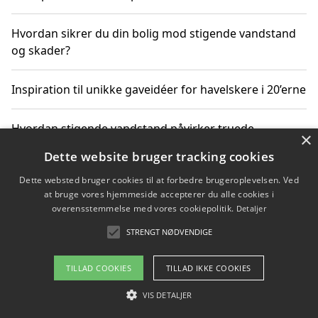
Hvordan sikrer du din bolig mod stigende vandstand
og skader?
Inspiration til unikke gaveidéer for havelskere i 20’erne
Hvordan stigende vandstand påvirker truede
×
dyrearter i Danmark
Dette website bruger tracking cookies
Dette websted bruger cookies til at forbedre brugeroplevelsen. Ved
Sådan vælger du de bedste vandrerygsække til
at bruge vores hjemmeside accepterer du alle cookies i
vandreture i Danmark
overensstemmelse med vores cookiepolitik.
Detaljer
STRENGT NØDVENDIGE
Copyright 2026 - Pilanto Aps
TILLAD COOKIES
TILLAD IKKE COOKIES
Om / kontakt
Blog
Betingelser
VIS DETALJER