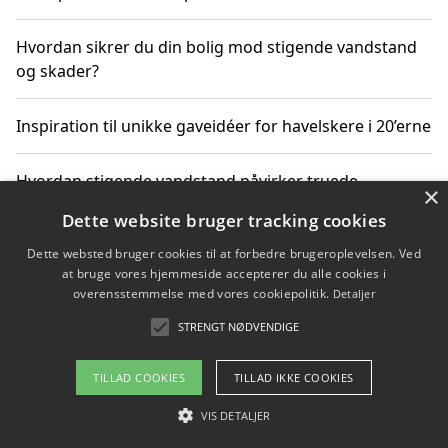
Hvordan sikrer du din bolig mod stigende vandstand
og skader?
Inspiration til unikke gaveidéer for havelskere i 20’erne
Hvordan stigende vandstand påvirker truede
×
dyrearter i Danmark
Dette website bruger tracking cookies
Dette websted bruger cookies til at forbedre brugeroplevelsen. Ved
Sådan vælger du de bedste vandrerygsække til
at bruge vores hjemmeside accepterer du alle cookies i
vandreture i Danmark
overensstemmelse med vores cookiepolitik.
Detaljer
STRENGT NØDVENDIGE
Copyright 2026 - Pilanto Aps
TILLAD COOKIES
TILLAD IKKE COOKIES
Om / kontakt
Blog
Betingelser
VIS DETALJER