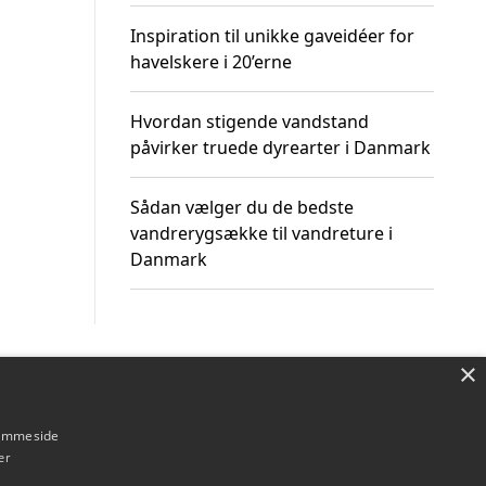
Inspiration til unikke gaveidéer for
havelskere i 20’erne
Hvordan stigende vandstand
påvirker truede dyrearter i Danmark
Sådan vælger du de bedste
vandrerygsække til vandreture i
Danmark
×
Om / kontakt
Blog
Betingelser
hjemmeside
er