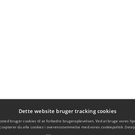
Dette website bruger tracking cookies
sted bruger cookies til at forbedre brugeroplevelsen. Ved at bruge vores 
ccepterer du alle cookies i overensstemmelse med vores cookiepolitik.
Detalj