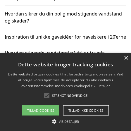
Hvordan sikrer du din bolig mod stigende vandstand
og skader?
Inspiration til unikke gaveidéer for havelskere i 20’erne
Hvordan stigende vandstand påvirker truede
×
dyrearter i Danmark
Dette website bruger tracking cookies
Dette websted bruger cookies til at forbedre brugeroplevelsen. Ved
Sådan vælger du de bedste vandrerygsække til
at bruge vores hjemmeside accepterer du alle cookies i
vandreture i Danmark
overensstemmelse med vores cookiepolitik.
Detaljer
STRENGT NØDVENDIGE
Copyright 2026 - Pilanto Aps
TILLAD COOKIES
TILLAD IKKE COOKIES
Om / kontakt
Blog
Betingelser
VIS DETALJER