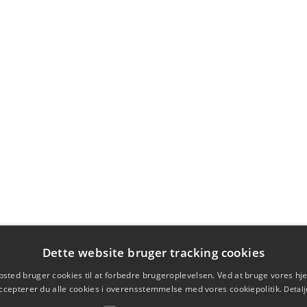
Dette website bruger tracking cookies
sted bruger cookies til at forbedre brugeroplevelsen. Ved at bruge vores 
ccepterer du alle cookies i overensstemmelse med vores cookiepolitik.
Detalj