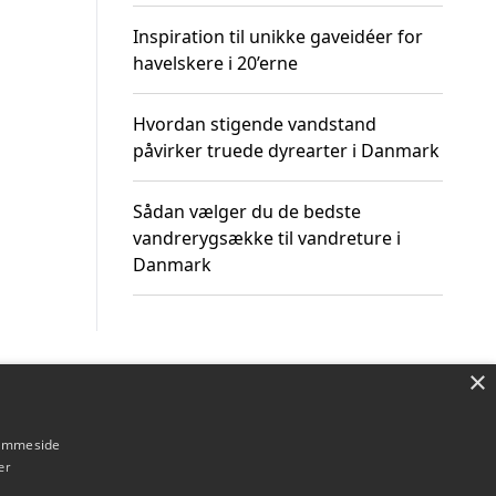
Inspiration til unikke gaveidéer for
havelskere i 20’erne
Hvordan stigende vandstand
påvirker truede dyrearter i Danmark
Sådan vælger du de bedste
vandrerygsække til vandreture i
Danmark
×
Om / kontakt
Blog
Betingelser
hjemmeside
er