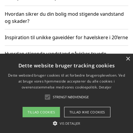
Hvordan sikrer du din bolig mod stigende vandstand
og skader?
Inspiration til unikke gaveidéer for havelskere i 20’erne
Hvordan stigende vandstand påvirker truede
×
dyrearter i Danmark
Dette website bruger tracking cookies
Dette websted bruger cookies til at forbedre brugeroplevelsen. Ved
Sådan vælger du de bedste vandrerygsække til
at bruge vores hjemmeside accepterer du alle cookies i
vandreture i Danmark
overensstemmelse med vores cookiepolitik.
Detaljer
STRENGT NØDVENDIGE
Copyright 2026 - Pilanto Aps
TILLAD COOKIES
TILLAD IKKE COOKIES
Om / kontakt
Blog
Betingelser
VIS DETALJER