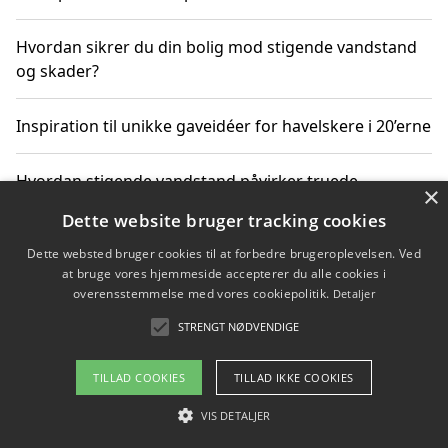
Hvordan sikrer du din bolig mod stigende vandstand
og skader?
Inspiration til unikke gaveidéer for havelskere i 20’erne
Hvordan stigende vandstand påvirker truede
×
dyrearter i Danmark
Dette website bruger tracking cookies
Dette websted bruger cookies til at forbedre brugeroplevelsen. Ved
Sådan vælger du de bedste vandrerygsække til
at bruge vores hjemmeside accepterer du alle cookies i
vandreture i Danmark
overensstemmelse med vores cookiepolitik.
Detaljer
STRENGT NØDVENDIGE
Copyright 2026 - Pilanto Aps
TILLAD COOKIES
TILLAD IKKE COOKIES
Om / kontakt
Blog
Betingelser
VIS DETALJER