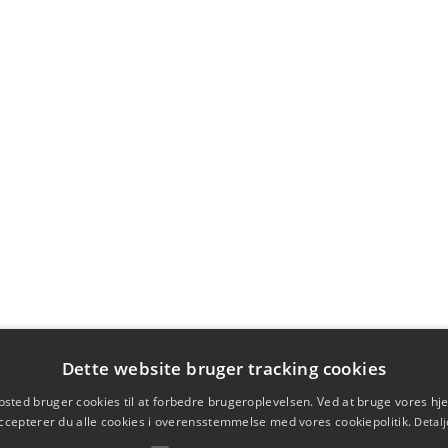
Dette website bruger tracking cookies
sted bruger cookies til at forbedre brugeroplevelsen. Ved at bruge vores 
ccepterer du alle cookies i overensstemmelse med vores cookiepolitik.
Detalj